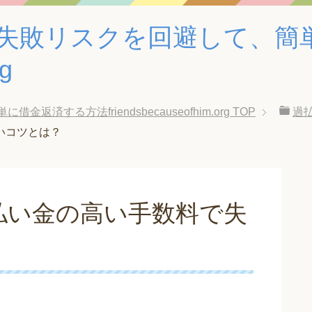
失敗リスクを回避して、簡
rg
する方法friendsbecauseofhim.org
TOP
過払
いコツとは？
払い金の高い手数料で失