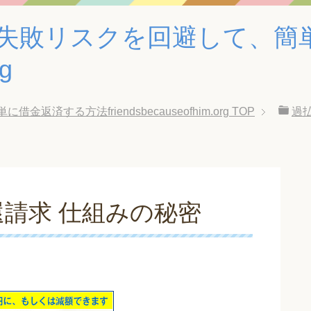
失敗リスクを回避して、簡
rg
する方法friendsbecauseofhim.org
TOP
過
請求 仕組みの秘密