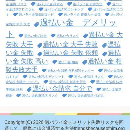
金 後悔 リスク
過バライ金 損する
過バライ金 計算方法
過バラ
イ金請求プログラム
過バライ金請求 ランキング
過バライ金請求 口コ
ミ
過バライ金請求応援ナビ
過バライ金 費用大手 失敗
過バライ
過払い金 デメリッ
金費用 大手 失敗
ト
過払い金 大
過払い金で詐欺
過払い金リスク
失敗 大手
過払い金 大手 失敗
過払
い金 失敗
過払い金 失敗 依頼
過払
い金 失敗 高い
過払い金 相
過払い金 相談
談失敗大手
過払い金 診断 無料相談センター
過払い金請求
おすすめ
過払い金請求 デメリット
過払い金請求 リスク
過払い
金請求 弁護士 トラブル
過払い金請求 弁護士 評判
過払い金請求 法律
過払い金請求 自分で
事務所 評判
過払い金請求
費用
過払い金返還請求 リスク
過払い金返還請求 仕組み
Copyright (C) 2026 過バライ金デメリット失敗リスクを回
避して、簡単に借金返済する方法friendsbecauseofhim.org