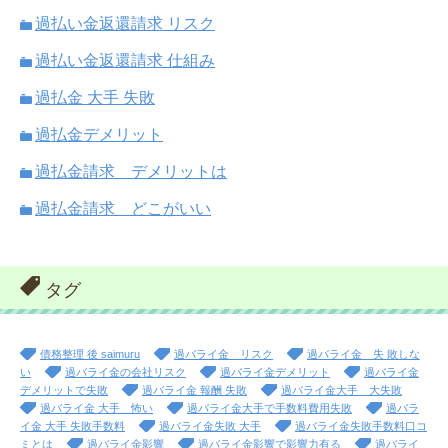
過払い金返還請求 リスク
過払い金返還請求 仕組み
過払金 大手 失敗
過払金デメリット
過払金請求 デメリットは
過払金請求 どこがいい
タグ
債務整理 後 saimuru
過バライ金 リスク
過バライ金 失 敗しな
い
過バライ金の会社リスク
過バライ金デメリット
過バライ金
デメリットで失敗
過バライ金 報酬 失敗
過バライ金大手 大失敗
過バライ金 大手 怖い
過バライ金大手で手数料費用失敗
過バラ
イ金 大手 失敗手数料
過バライ金失敗 大手
過バライ金失敗手数料口コ
ミとは
過バライ金影響
過バライ金影響で影響力有る
過バライ