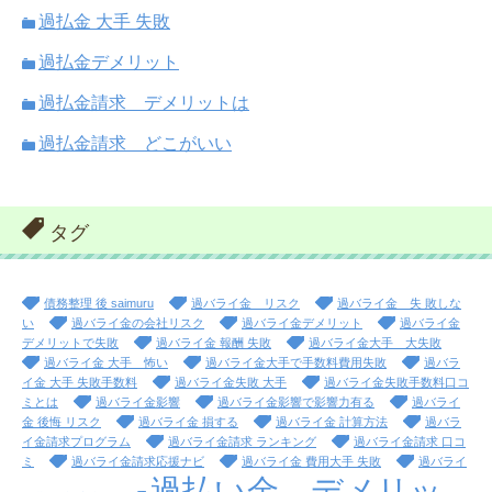
過払金 大手 失敗
過払金デメリット
過払金請求 デメリットは
過払金請求 どこがいい
タグ
債務整理 後 saimuru
過バライ金 リスク
過バライ金 失 敗しな
い
過バライ金の会社リスク
過バライ金デメリット
過バライ金
デメリットで失敗
過バライ金 報酬 失敗
過バライ金大手 大失敗
過バライ金 大手 怖い
過バライ金大手で手数料費用失敗
過バラ
イ金 大手 失敗手数料
過バライ金失敗 大手
過バライ金失敗手数料口コ
ミとは
過バライ金影響
過バライ金影響で影響力有る
過バライ
金 後悔 リスク
過バライ金 損する
過バライ金 計算方法
過バラ
イ金請求プログラム
過バライ金請求 ランキング
過バライ金請求 口コ
ミ
過バライ金請求応援ナビ
過バライ金 費用大手 失敗
過バライ
過払い金 デメリッ